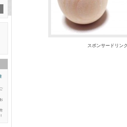
スポンサードリン
作
ご
さ
お
な
方
！