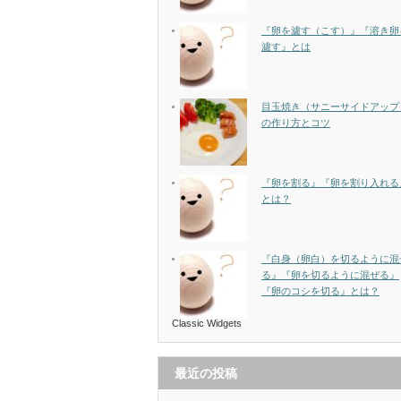
『卵を濾す（こす）』『溶き卵
濾す』とは
目玉焼き（サニーサイドアップ
の作り方とコツ
『卵を割る』『卵を割り入れる
とは？
『白身（卵白）を切るように混
る』『卵を切るように混ぜる』
『卵のコシを切る』とは？
Classic Widgets
最近の投稿