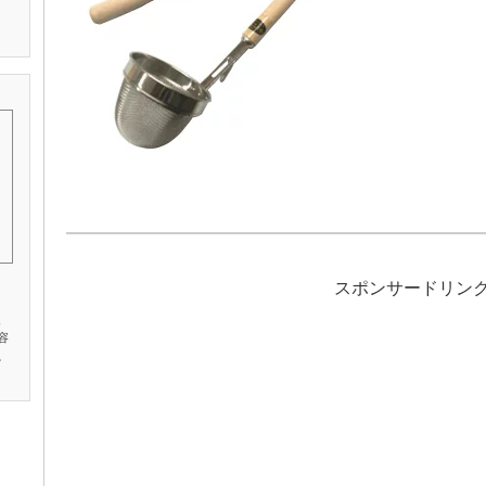
スポンサードリン
、
容
。