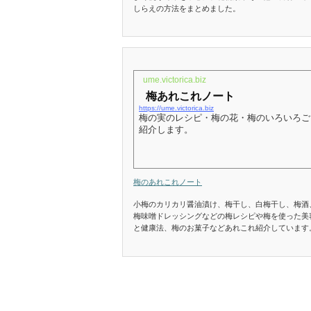
しらえの方法をまとめました。
ume.victorica.biz
梅あれこれノート
https://ume.victorica.biz
梅の実のレシピ・梅の花・梅のいろいろご
紹介します。
梅のあれこれノート
小梅のカリカリ醤油漬け、梅干し、白梅干し、梅酒
梅味噌ドレッシングなどの梅レシピや梅を使った美
と健康法、梅のお菓子などあれこれ紹介しています