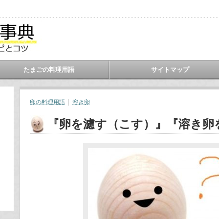
たまごの料理用語
サイトマップ
卵の料理用語
溶き卵
『卵を濾す（こす）』『溶き卵