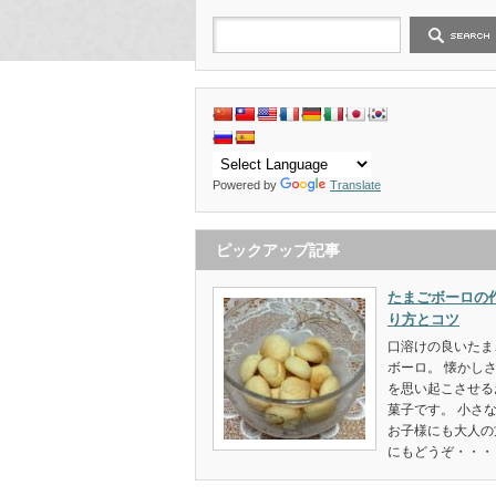
Powered by
Translate
ピックアップ記事
たまごボーロの
り方とコツ
口溶けの良いたま
ボーロ。 懐かし
を思い起こさせる
菓子です。 小さ
お子様にも大人の
にもどうぞ・・・