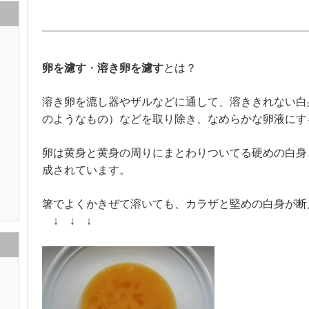
卵を濾す
・
溶き卵を濾す
とは？
溶き卵を漉し器やザルなどに通して、溶ききれない白
のようなもの）などを取り除き、なめらかな卵液にす
卵は黄身と黄身の周りにまとわりついてる硬めの白身
成されています。
箸でよくかきぜて溶いても、カラザと堅めの白身が断
↓ ↓ ↓