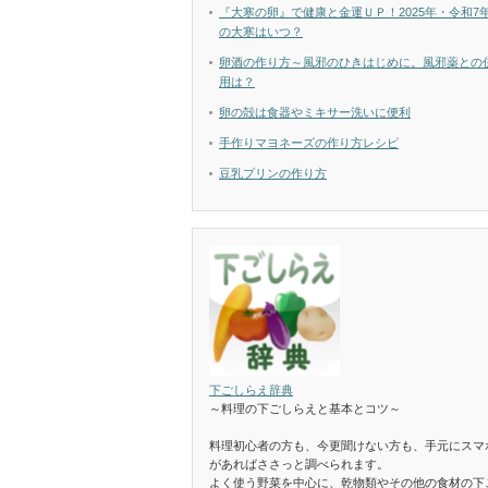
『大寒の卵』で健康と金運ＵＰ！2025年・令和7
の大寒はいつ？
卵酒の作り方～風邪のひきはじめに。風邪薬との
用は？
卵の殻は食器やミキサー洗いに便利
手作りマヨネーズの作り方レシピ
豆乳プリンの作り方
下ごしらえ辞典
～料理の下ごしらえと基本とコツ～
料理初心者の方も、今更聞けない方も、手元にスマ
があればささっと調べられます。
よく使う野菜を中心に、乾物類やその他の食材の下