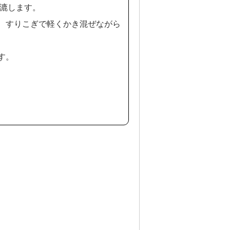
て漉します。
、すりこぎで軽くかき混ぜながら
す。