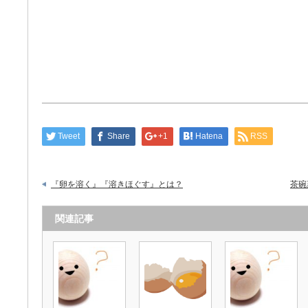
Tweet
Share
+1
Hatena
RSS
『卵を溶く』『溶きほぐす』とは？
茶碗
関連記事