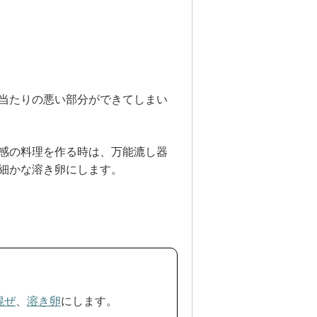
当たりの悪い部分ができてしまい
感の料理を作る時は、万能漉し器
細かな溶き卵にします。
混ぜ
、
溶き卵
にします。