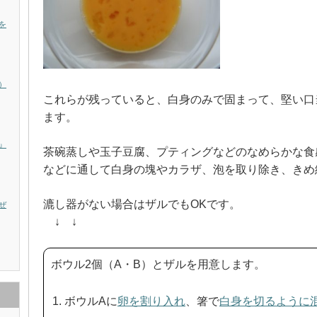
を
）
これらが残っていると、白身のみで固まって、堅い口
ます。
』
茶碗蒸しや玉子豆腐、プティングなどのなめらかな食
などに通して白身の塊やカラザ、泡を取り除き、きめ
漉し器がない場合はザルでもOKです。
ぜ
↓ ↓
ボウル2個（A・B）とザルを用意します。
ボウルAに
卵を割り入れ
、箸で
白身を切るように