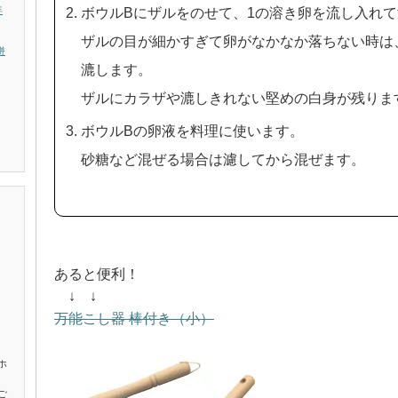
年
ボウルBにザルをのせて、1の溶き卵を流し入れ
ザルの目が細かすぎて卵がなかなか落ちない時は
併
漉します。
ザルにカラザや漉しきれない堅めの白身が残りま
ボウルBの卵液を料理に使います。
砂糖など混ぜる場合は濾してから混ぜます。
あると便利！
↓ ↓
万能こし器 棒付き（小）
ホ
ご